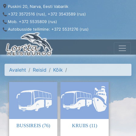
Puskini 20, Narva, Eesti Vabariik
+372 3572516 (rus), +372 3543589 (rus)
Mob. +372 5535809 (rus)
Autobusside tellimine: +372 5531276 (rus)
Avaleht
Reisid
Kõik
BUSSIREIS (76)
KRUIIS (11)