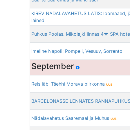
KIREV NÄDALAVAHETUS LÄTIS: loomaaed, jää
lained
Puhkus Poolas. Mikołajki linnas 4☆ SPA hotel
Imeline Napoli: Pompeii, Vesuuv, Sorrento
September
Reis läbi Tšehhi Morava piirkonna
UUS
BARCELONASSE LENNATES RANNAPUHKU
Nädalavahetus Saaremaal ja Muhus
UUS