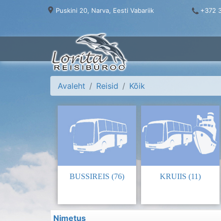
Puskini 20, Narva, Eesti Vabariik
+372 3
Avaleht
Reisid
Kõik
BUSSIREIS (76)
KRUIIS (11)
Nimetus