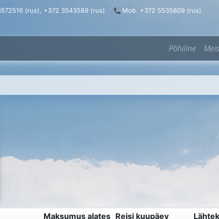
572516 (rus), +372 3543589 (rus)
Mob. +372 5535809 (rus)
Põhiline
Meis
Maksumus alates
Reisi kuupäev
Lähte