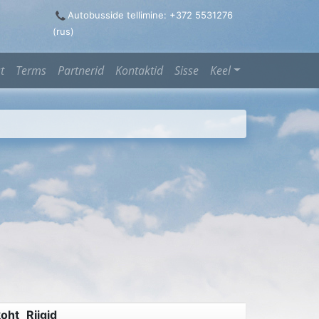
Autobusside tellimine: +372 5531276
(rus)
t
Terms
Partnerid
Kontaktid
Sisse
Keel
koht
Riigid