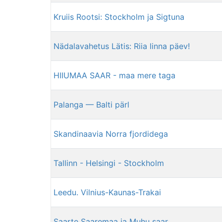
Kruiis Rootsi: Stockholm ja Sigtuna
Nädalavahetus Lätis: Riia linna päev!
HIIUMAA SAAR - maa mere taga
Palanga — Balti pärl
Skandinaavia Norra fjordidega
Tallinn - Helsingi - Stockholm
Leedu. Vilnius-Kaunas-Trakai
Saarte Saaremaa ja Muhu saar