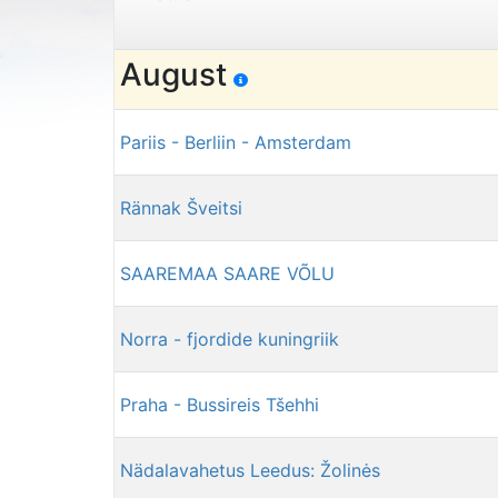
August
Pariis - Berliin - Amsterdam
Rännak Šveitsi
SAAREMAA SAARE VÕLU
Norra - fjordide kuningriik
Praha - Bussireis Tšehhi
Nädalavahetus Leedus: Žolinės