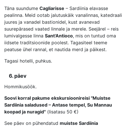
Täna suundume
Cagliarisse
– Sardiinia elavasse
pealinna. Meid ootab jalutuskäik vanalinnas, katedraali
juures ja vanadel bastionidel, kust avanevad
suurepärased vaated linnale ja merele. Seejärel – reis
lumivalgesse linna
Sant'Antioco
, mis on tuntud oma
iidsete traditsioonide poolest. Tagasiteel teeme
peatuse ühel rannal, et nautida merd ja päikest.
Tagasi hotelli, puhkus.
6. päev
Hommikusöök.
Soovi korral pakume ekskursioonireisi "Muistse
Sardiinia saladused – Antase tempel, Su Mannau
koopad ja nuragid"
(lisatasu 50 €)
See päev on pühendatud
muistse Sardiinia