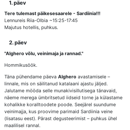
1. päev
Tere tulemast päikesesaarele - Sardiinia!!!
Lennureis Riia-Olbia ~15:25-17:45
Majutus hotellis, puhkus.
2. päev
"Alghero võlu, veinimaja ja rannad."
Hommikusöök.
Täna pühendame päeva
Alghero
avastamisele –
linnale, mis on säilitanud katalaani ajastu jäljed.
Jalutame mööda selle munakivisillutisega tänavaid,
näeme merega ümbritsetud iidseid torne ja külastame
kohalikke koralltoodete poode. Seejärel suundume
veinimajja, kus proovime parimaid Sardiinia veine
(lisatasu eest). Pärast degusteerimist – puhkus ühel
maalilisel rannal.