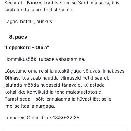
Seejärel –
Nuoro
, traditsioonilise Sardiinia süda, kus
saab tunda saare tõelist vaimu.
Tagasi hotelli, puhkus.
8. päev
"Lõppakord - Olbia"
Hommikusöök, tubade vabastamine.
Lõpetame oma reisi jalutuskäiguga võluvas linnakeses
Olbias
, kus saab nautida viimaseid hetki saarel,
jalutada mööda hubaseid tänavaid, külastada
kohalikke kohvikuid ja teha mälestusfotosid.
Pärast seda – sõit lennujaama ja hüvastijätt selle
imelise Itaalia nurgaga.
Lennureis Olbia-Riia ~18:30-22:35