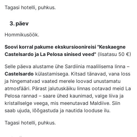
Tagasi hotelli, puhkus.
3. päev
Hommikusöök.
Soovi korral pakume ekskursioonireisi "Keskaegne
Castelsardo ja La Pelosa sinised veed"
(lisatasu 50 €)
Selle päeva alustame ühe Sardiinia maalilisema linna –
Castelsardo
külastamisega. Kitsad tänavad, vana loss
ja hingematvad vaated merele loovad unustamatu
atmosfääri. Pärast jalutuskäiku linnas ootavad meid La
Pelosa rannad – saare ühed kaunimad, valge liiva ja
kristallselge veega, mis meenutavad Maldiive. Siin
saab ujuda, lõõgastuda ja nautida looduse ilu.
Tagasi hotelli, puhkus.