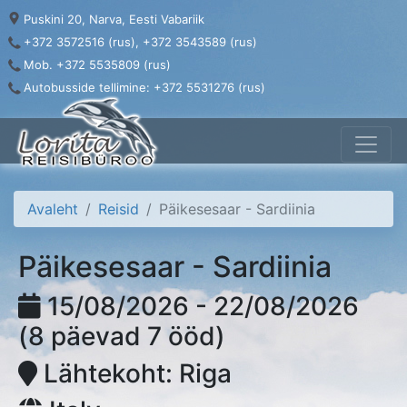
Puskini 20, Narva, Eesti Vabariik
+372 3572516 (rus), +372 3543589 (rus)
Mob. +372 5535809 (rus)
Autobusside tellimine: +372 5531276 (rus)
Avaleht
Reisid
Päikesesaar - Sardiinia
Päikesesaar - Sardiinia
15/08/2026 - 22/08/2026
(8 päevad 7 ööd)
Lähtekoht: Riga