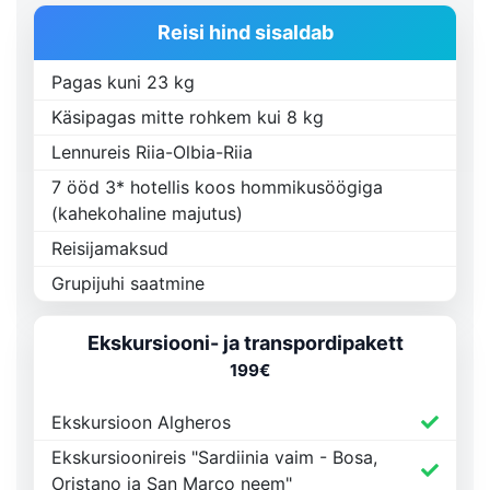
Reisi hind sisaldab
Pagas kuni 23 kg
Käsipagas mitte rohkem kui 8 kg
Lennureis Riia-Olbia-Riia
7 ööd 3* hotellis koos hommikusöögiga
(kahekohaline majutus)
Reisijamaksud
Grupijuhi saatmine
Ekskursiooni- ja transpordipakett
199
€
Ekskursioon Algheros
Ekskursioonireis "Sardiinia vaim - Bosa,
Oristano ja San Marco neem"