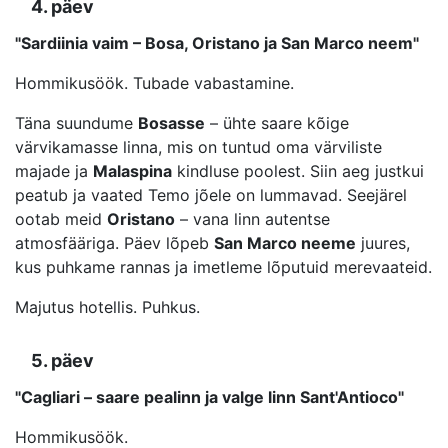
4. päev
"Sardiinia vaim – Bosa, Oristano ja San Marco neem"
Hommikusöök. Tubade vabastamine.
Täna suundume
Bosasse
– ühte saare kõige
värvikamasse linna, mis on tuntud oma värviliste
majade ja
Malaspina
kindluse poolest. Siin aeg justkui
peatub ja vaated Temo jõele on lummavad. Seejärel
ootab meid
Oristano
– vana linn autentse
atmosfääriga. Päev lõpeb
San Marco neeme
juures,
kus puhkame rannas ja imetleme lõputuid merevaateid.
Majutus hotellis. Puhkus.
5. päev
"Cagliari – saare pealinn ja valge linn Sant'Antioco"
Hommikusöök.