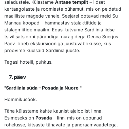
saladustele. Külastame
Antase templit
– iidset
kartaagolaste ja roomlaste pühamut, mis on peidetud
maaliliste mägede vahele. Seejärel ootavad meid Su
Mannau koopad – hämmastav stalaktiitide ja
stalagmiitide maailm. Edasi tutvume Sardiinia iidse
tsivilisatsiooni pärandiga: nuragidega Genna Suerjus.
Päev lõpeb ekskursiooniga juustuvabrikusse, kus
proovime kuulsaid Sardiinia juuste.
Tagasi hotelli, puhkus.
7. päev
"Sardiinia süda – Posada ja Nuoro "
Hommikusöök.
Täna külastame kahte kaunist ajaloolist linna.
Esimeseks on
Posada
– linn, mis on uppunud
rohelusse, kitsaste tänavate ja panoraamvaadetega.